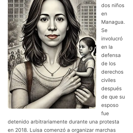
dos niños
en
Managua.
Se
involucró
en la
defensa
de los
derechos
civiles
después
de que su
esposo
fue
detenido arbitrariamente durante una protesta
en 2018. Luisa comenzó a organizar marchas